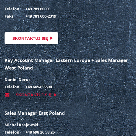
Telefon
+49 781 6000
Faks
+49 781 600-2319
SKONTAKTUJ SIĘ
Key Account Manager Eastern Europe + Sales Manager
West Poland
Daniel Derus
Telefon
+48 669455590
SKONTAKTUJ SIĘ
Sales Manager East Poland
Michal Krajewski
Telefon
+48 698 26 58 26