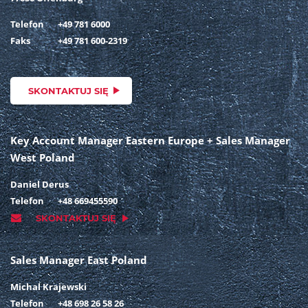
Telefon
+49 781 6000
Faks
+49 781 600-2319
SKONTAKTUJ SIĘ
Key Account Manager Eastern Europe + Sales Manager
West Poland
Daniel Derus
Telefon
+48 669455590
SKONTAKTUJ SIĘ
Sales Manager East Poland
Michal Krajewski
Telefon
+48 698 26 58 26