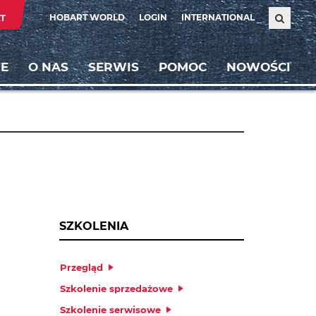
T
HOBART WORLD
LOGIN
INTERNATIONAL
E
O NAS
SERWIS
POMOC
NOWOŚCI
SZKOLENIA
Przegląd
Szkolenie sprzedażowe
Szkolenie serwisowe