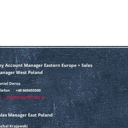
ey Account Manager Eastern Europe + Sales
anager West Poland
aniel Derus
lefon
+48 669455590
SKONTAKTUJ SIĘ
ales Manager East Poland
chal Krajewski