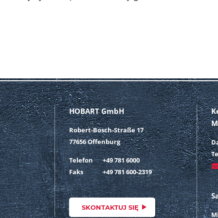
HOBART GmbH
K
M
Robert-Bosch-Straße 17
77656 Offenburg
D
Te
Telefon
+49 781 6000
Faks
+49 781 600-2319
S
SKONTAKTUJ SIĘ
Mi