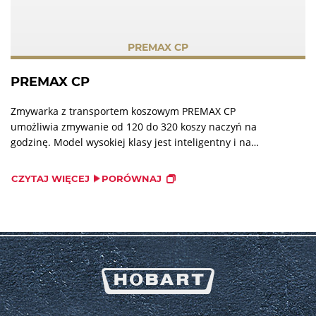
PREMAX CP
PREMAX CP
Zmywarka z transportem koszowym PREMAX CP
umożliwia zmywanie od 120 do 320 koszy naczyń na
godzinę. Model wysokiej klasy jest inteligentny i na
przykład rozpoznaje puste komory, odpowiednio
dostosowując automatycznie wszystkie parametry.
CZYTAJ WIĘCEJ
PORÓWNAJ