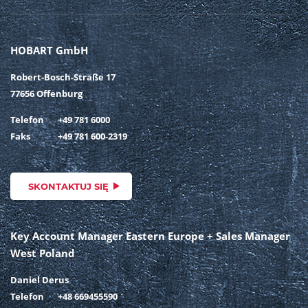
HOBART GmbH
Robert-Bosch-Straße 17
77656 Offenburg
Telefon
+49 781 6000
Faks
+49 781 600-2319
SKONTAKTUJ SIĘ
Key Account Manager Eastern Europe + Sales Manager
West Poland
Daniel Derus
Telefon
+48 669455590