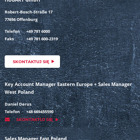
Robert-Bosch-Straße 17
77656 Offenburg
Telefon
+49 781 6000
Faks
+49 781 600-2319
SKONTAKTUJ SIĘ
Key Account Manager Eastern Europe + Sales Manager
West Poland
Daniel Derus
Telefon
+48 669455590
SKONTAKTUJ SIĘ
Sales Manager East Poland