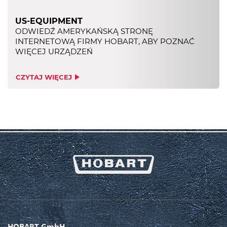
US-EQUIPMENT
ODWIEDŹ AMERYKAŃSKĄ STRONĘ
INTERNETOWĄ FIRMY HOBART, ABY POZNAĆ
WIĘCEJ URZĄDZEŃ
CZYTAJ WIĘCEJ
HOBART GmbH