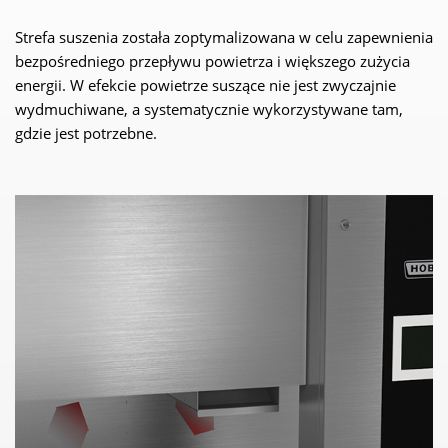
Strefa suszenia została zoptymalizowana w celu zapewnienia
bezpośredniego przepływu powietrza i większego zużycia
energii. W efekcie powietrze suszące nie jest zwyczajnie
wydmuchiwane, a systematycznie wykorzystywane tam,
gdzie jest potrzebne.
WE NEED YOUR CONSENT TO
LOAD THE YOUTUBE SERVICE!
This content is not permitted to load due to
trackers that are not disclosed to the visitor.
The website owner needs to setup the site
with their CMP to add this content to the list