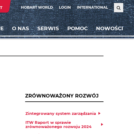
T
HOBART WORLD
LOGIN
INTERNATIONAL
E
O NAS
SERWIS
POMOC
NOWOŚCI
ZRÓWNOWAŻONY ROZWÓJ
Zintegrowany system zarządzania
ITW Raport w sprawie
zrównoważonego rozwoju 2024