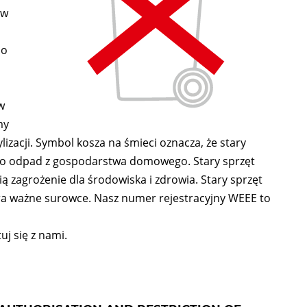
tw
do
w
my
zacji. Symbol kosza na śmieci oznacza, że stary
ako odpad z gospodarstwa domowego. Stary sprzęt
ą zagrożenie dla środowiska i zdrowia. Stary sprzęt
ra ważne surowce. Nasz numer rejestracyjny WEEE to
uj się z nami.