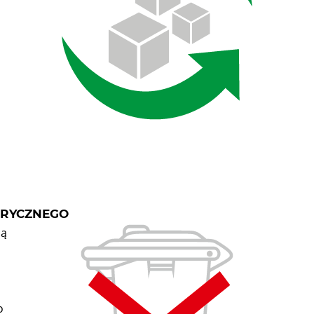
TRYCZNEGO
ią
o