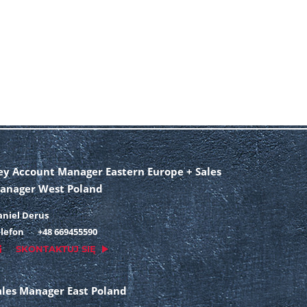
ey Account Manager Eastern Europe + Sales
anager West Poland
aniel Derus
lefon
+48 669455590
SKONTAKTUJ SIĘ
ales Manager East Poland