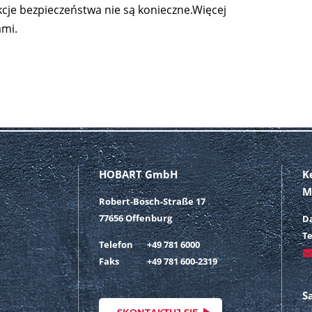
kcje bezpieczeństwa nie są konieczne.Więcej
ami.
HOBART GmbH
K
M
Robert-Bosch-Straße 17
77656 Offenburg
D
Te
Telefon
+49 781 6000
Faks
+49 781 600-2319
S