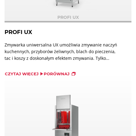
PROFI UX
PROFI UX
Zmywarka uniwersalna UX umożliwia zmywanie naczyń
kuchennych, przyborów żeliwnych, blach do pieczenia,
tac i koszy z doskonałym efektem zmywania. Tylko
zmywarka firmy HOBART umożliwia umycie 4 koszy
naczyń do pieczenia w jednym cyklu zmywania.
CZYTAJ WIĘCEJ
PORÓWNAJ