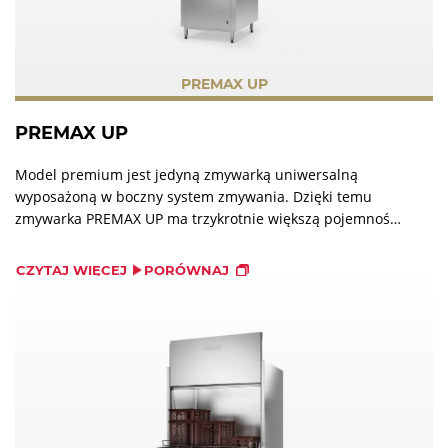
PREMAX UP
PREMAX UP
Model premium jest jedyną zmywarką uniwersalną
wyposażoną w boczny system zmywania. Dzięki temu
zmywarka PREMAX UP ma trzykrotnie większą pojemność
w porównaniu z innymi modelami przy takiej samej ilości
zajmowanego miejsca.
CZYTAJ WIĘCEJ
PORÓWNAJ