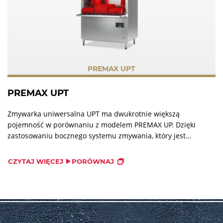
PREMAX UPT
PREMAX UPT
Zmywarka uniwersalna UPT ma dwukrotnie większą
pojemność w porównaniu z modelem PREMAX UP. Dzięki
zastosowaniu bocznego systemu zmywania, który jest
unikatowy w linii PREMAX, dodatkowo zwiększono
pojemność urządzenia.
CZYTAJ WIĘCEJ
PORÓWNAJ