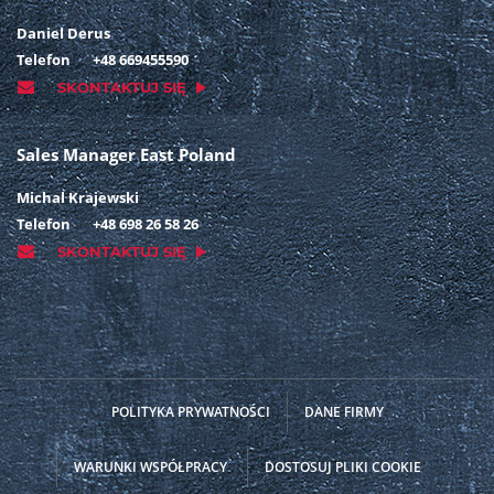
Daniel Derus
Telefon
+48 669455590
SKONTAKTUJ SIĘ
Sales Manager East Poland
Michal Krajewski
Telefon
+48 698 26 58 26
SKONTAKTUJ SIĘ
POLITYKA PRYWATNOŚCI
DANE FIRMY
WARUNKI WSPÓŁPRACY
DOSTOSUJ PLIKI COOKIE