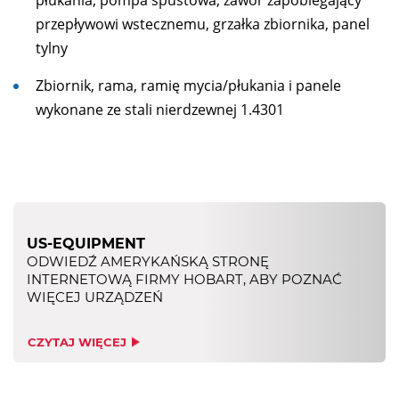
płukania, pompa spustowa, zawór zapobiegający
przepływowi wstecznemu, grzałka zbiornika, panel
tylny
Zbiornik, rama, ramię mycia/płukania i panele
wykonane ze stali nierdzewnej 1.4301
US-EQUIPMENT
ODWIEDŹ AMERYKAŃSKĄ STRONĘ
INTERNETOWĄ FIRMY HOBART, ABY POZNAĆ
WIĘCEJ URZĄDZEŃ
CZYTAJ WIĘCEJ