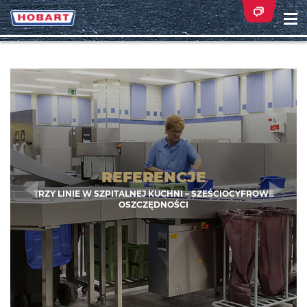
Na
ei
Zurück
Wei
REFERENCJE
TRZY LINIE W SZPITALNEJ KUCHNI – SZEŚCIOCYFROWE
OSZCZĘDNOŚCI